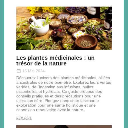
Les plantes médicinales : un
trésor de la nature
date_range
16 Mai 2024
Découvrez l'univers des plantes médicinales, alliées
ancestrales de notre bien-être. Explorez leurs vertus
variées, de l'ingestion aux infusions, huiles
essentielles et hydrolats. Ce guide propose des
conseils pratiques et des précautions pour une
utilisation sûre. Plongez dans cette fascinante
exploration pour une santé holistique et une
connexion renouvelée avec la nature.
Lire plus