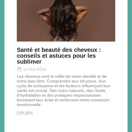
Santé et beauté des cheveux :
conseils et astuces pour les
sublimer
date_range
14 Mai 2024
Les cheveux sont le reflet de notre identité et de
notre bien-être. Comprendre leur structure, leur
cycle de croissance et les facteurs influençant leur
santé est crucial. Des soins naturels, des rituels
d'hydratation et des pratiques respectueuses
favorisent leur éclat et renforcent notre connexion
émotionnelle.
Lire plus