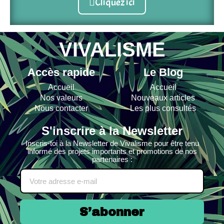
Cliquez ici
VIVALISME
Accès rapide
Le Blog
Accueil
Accueil
Nos valeurs
Nouveaux articles
Nous contacter
Les plus consultés
S'inscrire à la Newsletter
Inscris-toi à la Newsletter de Vivalisme pour être tenu
informé des projets importants et promotions de nos
partenaires :
S’abonner