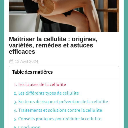
Maîtriser la cellulite : origines,
variétés, remèdes et astuces
efficaces
date_range
13 Avril 2024
Table des matières
Les causes de la cellulite
Les différents types de cellulite
Facteurs de risque et prévention de la cellulite
Traitements et solutions contre la cellulite
Conseils pratiques pour réduire la cellulite
Conclusion