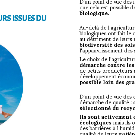
D'un point de vue des i
que cela est possible 
biologique
.
URS ISSUES DU
Au-delà de l'agricultur
biologiques ont fait le
au détriment de leurs
biodiversité des sols
l'appauvrissement des s
Le choix de l'agricultu
démarche contre les 
de petits producteurs à
développement économ
possible loin des gr
D'un point de vue des 
démarche de qualité :
sélectionné du recyc
Ils sont activement 
écologiques
mais ils 
des barrières à l'humid
qualité de leurs matièr