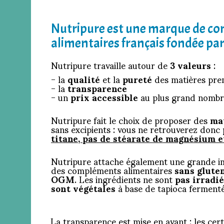
Nutripure est une marque de c
alimentaires français fondée par
Nutripure travaille autour de
3 valeurs
:
- la
qualité
et la
pureté
des matières pre
- la
transparence
- un
prix accessible
au plus grand nombr
Nutripure fait le choix de proposer des
ma
sans excipients : vous ne retrouverez donc
titane,
p
as de stéarate de magnésium e
Nutripure attache également une grande i
des compléments alimentaires
sans gluten
OGM
. Les ingrédients ne sont
pas irradi
sont végétales
à base de tapioca fermenté 
La transparence est mise en avant : les cer