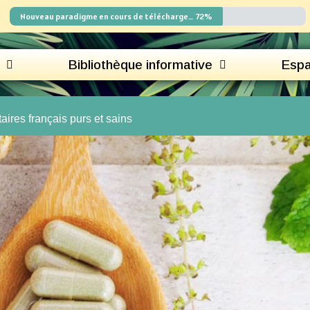
Nouveau paradigme en cours de téléchargement
72%
Bibliothèque informative
Espa
ires français purs et sains