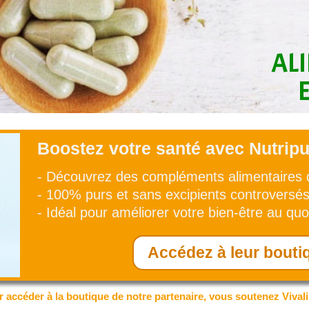
AL
Boostez votre santé avec Nutripu
- Découvrez des compléments alimentaires d
- 100% purs et sans excipients controversés
- Idéal pour améliorer votre bien-être au quo
Accédez à leur boutiq
r accéder à la boutique de notre partenaire, vous soutenez Vival