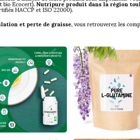
at bio Ecocert).
Nutripure produit dans la région tou
ertifiés HACCP et ISO 22000).
lation et perte de graisse
, vous retrouverez les com