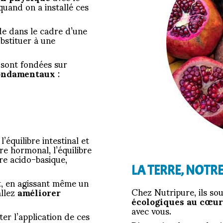
uand on a installé ces
de dans le cadre d’une
bstituer à une
 sont fondées sur
fondamentaux
:
 l’équilibre intestinal et
bre hormonal, l’équilibre
bre acido-basique,
LA TERRE, NOTR
t, en agissant même un
Chez Nutripure, ils so
allez
améliorer
écologiques au cœur
avec vous.
r l’application de ces