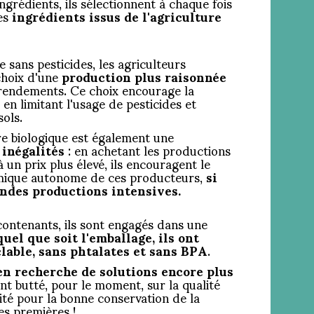
ngrédients, ils sélectionnent à chaque fois
des
ingrédients issus de l'agriculture
e sans pesticides, les agriculteurs
 choix d'une
production plus raisonnée
 rendements. Ce choix encourage la
en limitant l'usage de pesticides et
ols.
re biologique est également une
inégalités
: en achetant les productions
 un prix plus élevé, ils encouragent le
ique autonome de ces producteurs,
si
andes productions intensives.
contenants, ils sont engagés dans une
quel que soit l'emballage, ils ont
lable, sans phtalates et sans BPA
.
en recherche de solutions encore plus
ont butté, pour le moment, sur la qualité
ité pour la bonne conservation de la
es premières !