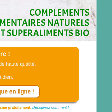
COMPLEMENTS
IMENTAIRES NATURELS
ET SUPERALIMENTS BIO
re !
e haute qualité.
.
tidien.
ue en ligne !
isme gratuitement.
Découvrez comment !