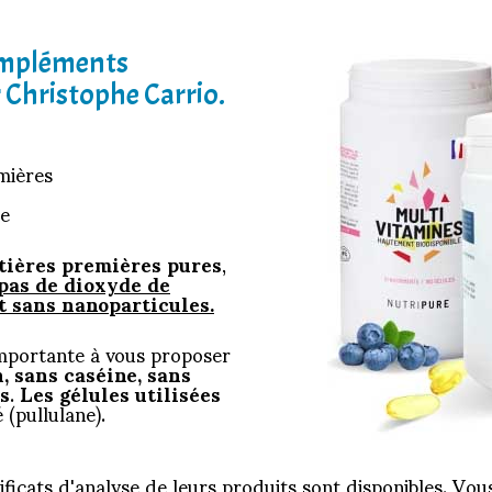
ompléments
 Christophe Carrio.
mières
e
tières premières pures
,
pas de dioxyde de
t sans nanoparticules.
mportante à vous proposer
, sans caséine, sans
és
.
Les gélules utilisées
(pullulane).
tificats d'analyse de leurs produits sont disponibles. V