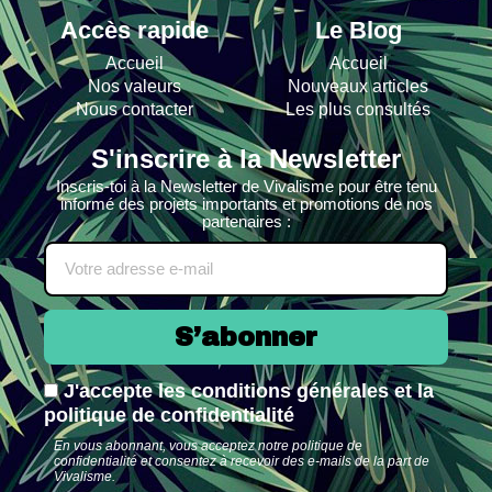
Accès rapide
Le Blog
Accueil
Accueil
Nos valeurs
Nouveaux articles
Nous contacter
Les plus consultés
S'inscrire à la Newsletter
Inscris-toi à la Newsletter de Vivalisme pour être tenu
informé des projets importants et promotions de nos
partenaires :
S’abonner
J'accepte les conditions générales et la
politique de confidentialité
En vous abonnant, vous acceptez notre politique de
confidentialité et consentez à recevoir des e-mails de la part de
Vivalisme.