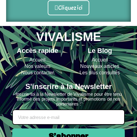
Cliquez ici
VIVALISME
Accès rapide
Le Blog
Accueil
Accueil
Nos valeurs
Nouveaux articles
Nous contacter
Les plus consultés
S'inscrire à la Newsletter
Inscris-toi à la Newsletter de Vivalisme pour être tenu
informé des projets importants et promotions de nos
partenaires :
S’abonner