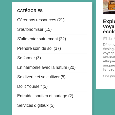
CATÉGORIES
Gérer nos ressources (21)
Expl
voya
S'autonomiser (15)
écol
date_range
12 
S'alimenter sainement (22)
Découv
Prendre soin de soi (37)
écologi
voyage
alternat
Se former (3)
éthique
uniques
En harmonie avec la nature (20)
l'envir
Lire pl
Se divertir et se cultiver (5)
Do It Yourself (5)
Entraide, soutien et partage (2)
Services digitaux (5)