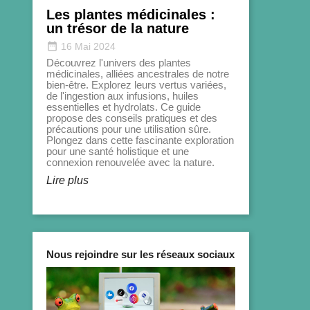
identité et de 
Les plantes médicinales :
leur structure,
les facteurs in
un trésor de la nature
crucial. Des so
date_range
16 Mai 2024
d'hydratation e
respectueuses f
Découvrez l'univers des plantes
renforcent not
médicinales, alliées ancestrales de notre
bien-être. Explorez leurs vertus variées,
Lire plus
de l'ingestion aux infusions, huiles
essentielles et hydrolats. Ce guide
propose des conseils pratiques et des
précautions pour une utilisation sûre.
Plongez dans cette fascinante exploration
pour une santé holistique et une
connexion renouvelée avec la nature.
Lire plus
Nous rejoindre sur les réseaux sociaux