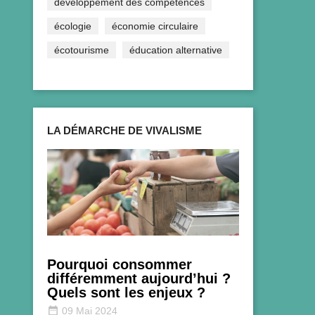
développement des compétences
écologie
économie circulaire
écotourisme
éducation alternative
LA DÉMARCHE DE VIVALISME
Pourquoi consommer
différemment aujourd’hui ?
Quels sont les enjeux ?
date_range
09 Mai 2024