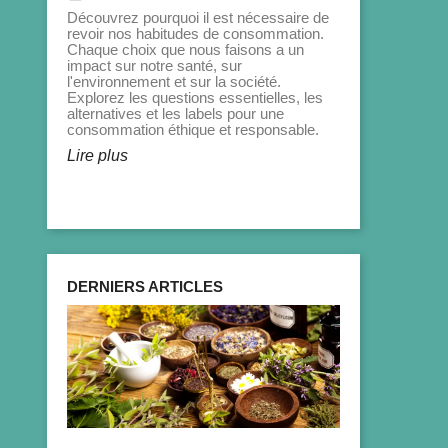
Découvrez pourquoi il est nécessaire de
revoir nos habitudes de consommation.
Chaque choix que nous faisons a un
impact sur notre santé, sur
l'environnement et sur la société.
Explorez les questions essentielles, les
alternatives et les labels pour une
consommation éthique et responsable.
Lire plus
DERNIERS ARTICLES
Santé et 
cheveux : 
astuces p
date_range
14 Mai 202
Les cheveux son