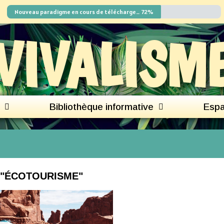
Nouveau paradigme en cours de téléchargement
72%
VIVALISM
Bibliothèque informative
Espa
 "ÉCOTOURISME"