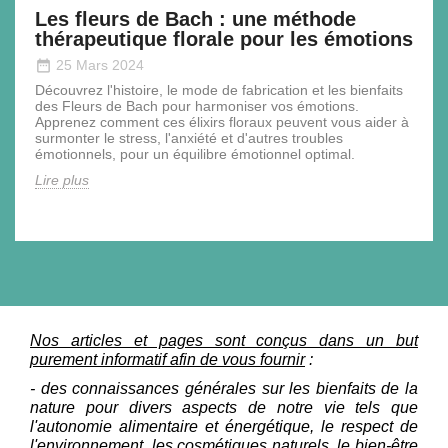
Les fleurs de Bach : une méthode
thérapeutique florale pour les émotions
date_range
25 Mars 2024
Découvrez l'histoire, le mode de fabrication et les bienfaits
des Fleurs de Bach pour harmoniser vos émotions.
Apprenez comment ces élixirs floraux peuvent vous aider à
surmonter le stress, l'anxiété et d'autres troubles
émotionnels, pour un équilibre émotionnel optimal.
Lire plus
Nos articles et pages sont conçus dans un but
purement informatif afin de vous fournir
:
- des connaissances générales sur les bienfaits de la
nature pour divers aspects de notre vie tels que
l'autonomie alimentaire et énergétique, le respect de
l'environnement, les cosmétiques naturels, le bien-être