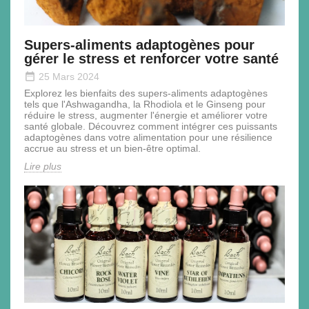
Supers-aliments adaptogènes pour
gérer le stress et renforcer votre santé
date_range
25 Mars 2024
Explorez les bienfaits des supers-aliments adaptogènes
tels que l'Ashwagandha, la Rhodiola et le Ginseng pour
réduire le stress, augmenter l'énergie et améliorer votre
santé globale. Découvrez comment intégrer ces puissants
adaptogènes dans votre alimentation pour une résilience
accrue au stress et un bien-être optimal.
Lire plus