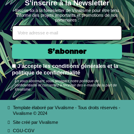
S'inscrire à la Newsletter
Inscris-toi à la Newsletter de Vivalisme pour être tenu
informé des projets importants et promotions de nos
partenaires :
S’abonner
J'accepte les conditions générales et la
politique de confidentialité
En vous abonnant, vous acceptez notre politique de
confidentialité et consentez à recevoir des e-mails de la part de
Vivalisme.
Template élaboré par Vivalisme - Tous droits réservés -
Vivalisme © 2024
Site créé par Vivalisme
CGU-CGV