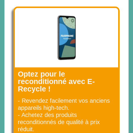
Optez pour le
reconditionné avec E-
Recycle !
- Revendez facilement vos anciens
appareils high-tech.
- Achetez des produits
reconditionnés de qualité à prix
réduit.