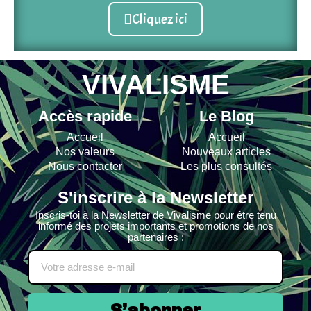
Cliquez ici
VIVALISME
Accès rapide
Le Blog
Accueil
Accueil
Nos valeurs
Nouveaux articles
Nous contacter
Les plus consultés
S'inscrire à la Newsletter
Inscris-toi à la Newsletter de Vivalisme pour être tenu
informé des projets importants et promotions de nos
partenaires :
S’abonner